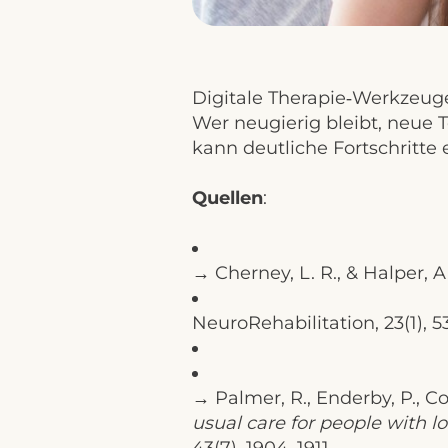
Digitale Therapie‑Werkzeuge
Wer neugierig bleibt, neue T
kann deutliche Fortschritte e
Quellen
:
→ Cherney, L. R., & Halper, A
NeuroRehabilitation, 23(1), 5
→ Palmer, R., Enderby, P., Coo
usual care for people with l