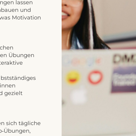
ngen lassen
einbauen und
 was Motivation
schen
alen Übungen
teraktive
lbstständiges
:innen
d gezielt
n sich tägliche
pp‑Übungen,