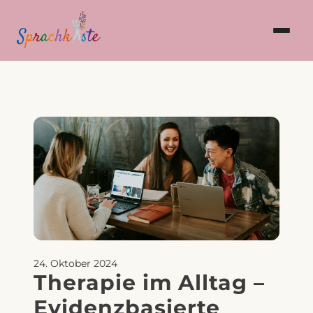
Home
Über Uns
Blog
Leistungen
Sprachförderung
Karriere
Kontakt
24. Oktober 2024
Therapie im Alltag –
Evidenzbasierte